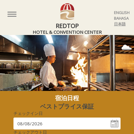
ENGLISH
Toggle
BAHASA
navigation
日本語
REDTOP
HOTEL & CONVENTION CENTER
宿泊日程
ベストプライス保証
チェックイン日
チェックアウト日