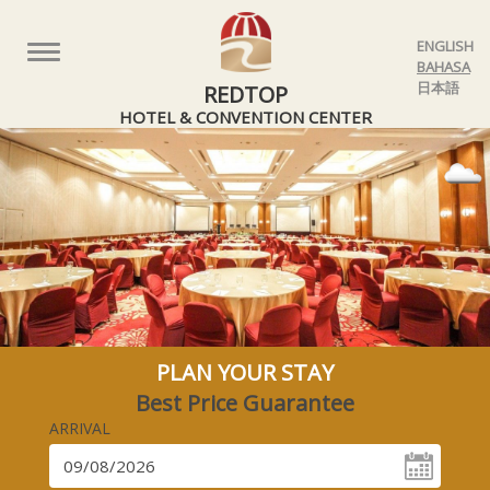
ENGLISH
Toggle
BAHASA
navigation
日本語
REDTOP
HOTEL & CONVENTION CENTER
PLAN YOUR STAY
Best Price Guarantee
ARRIVAL