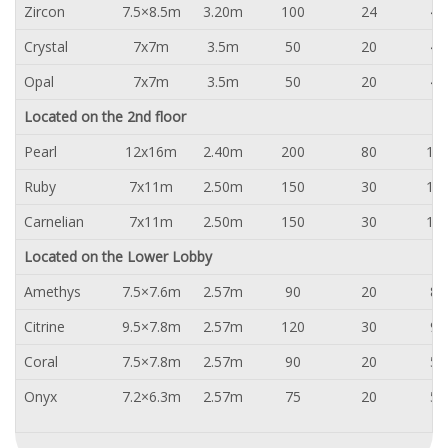
Zircon
7.5×8.5m
3.20m
100
24
42
Crystal
7x7m
3.5m
50
20
40
Opal
7x7m
3.5m
50
20
40
Located on the 2nd floor
Pearl
12x16m
2.40m
200
80
15
Ruby
7x11m
2.50m
150
30
10
Carnelian
7x11m
2.50m
150
30
10
Located on the Lower Lobby
Amethys
7.5×7.6m
2.57m
90
20
84
Citrine
9.5×7.8m
2.57m
120
30
96
Coral
7.5×7.8m
2.57m
90
20
50
Onyx
7.2×6.3m
2.57m
75
20
50