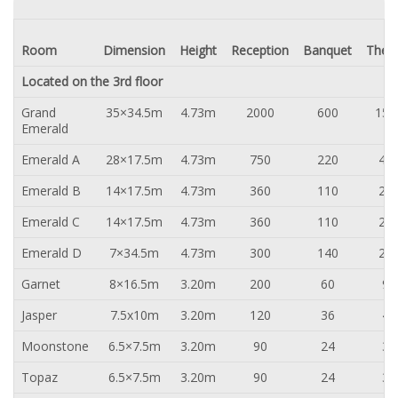
Room
Dimension
Height
Reception
Banquet
Thea
Located on the 3rd floor
Grand
35×34.5m
4.73m
2000
600
150
Emerald
Emerald A
28×17.5m
4.73m
750
220
45
Emerald B
14×17.5m
4.73m
360
110
22
Emerald C
14×17.5m
4.73m
360
110
22
Emerald D
7×34.5m
4.73m
300
140
20
Garnet
8×16.5m
3.20m
200
60
96
Jasper
7.5x10m
3.20m
120
36
48
Moonstone
6.5×7.5m
3.20m
90
24
30
Topaz
6.5×7.5m
3.20m
90
24
30